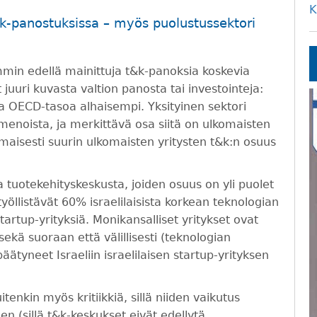
K
t&k-panostuksissa – myös puolustussektori
mmin edellä mainittuja t&k-panoksia koskevia
juuri kuvasta valtion panosta tai investointeja:
sa OECD-tasoa alhaisempi. Yksityinen sektori
enoista, ja merkittävä osa siitä on ulkomaisten
oimaisesti suurin ulkomaisten yritysten t&k:n osuus
a tuotekehityskeskusta, joiden osuus on yli puolet
llistävät 60% israelilaisista korkean teknologian
 startup-yrityksiä. Monikansalliset yritykset ovat
sekä suoraan että välillisesti (teknologian
äätyneet Israeliin israelilaisen startup-yrityksen
itenkin myös kritiikkiä, sillä niiden vaikutus
n (sillä t&k-keskukset eivät edellytä