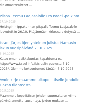
diplomaattisuhteet …
Piispa Teemu Laajasalolle Pro Israel -palkinto
27.10.2025
Helsingin hiippakunnan piispalle Teemu Laajasalolle
luovutettiin 26.10. Pitäjänmäen kirkossa pidetyssä …
Israel-järjestöjen yhteinen julistus Hamasin
iskun vuosipäivänä 7.10.2025
6.10.2025
Katso oman paikkakuntasi tapahtuma os.
https://www.israel-info.fi/israelin-puolesta-7-10-
2025/. Olemme kokoontuneet tänään 7.10.2025 …
Avoin kirje maamme ulkopoliittiselle johdolle
Gazan tilanteesta
20.5.2025
Maamme ulkopoliittisen johdon suunnalta on viime
päivinä annettu lausuntoja, joiden mukaan …