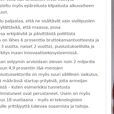
osteltu myös epäreilusta kilpailusta alkuvaiheen
luun.
 paljastaa, että ne sisältävät vain siviilipuolen
 yllättävää, että maassa, jossa
 arkipäivää ja päivittäistä poliittista
 on lähes 6 prosenttia bruttokansantuotteesta ja
 vuotta, naiset 2 vuotta), puolustuksellisilla ja
merkitys maan innovaatioekosysteemissä.
nnan volyymin arvioidaan olevan noin 2 miljardia
ittuun 4,9 prosentin t&k-menojen
ustussektorilla on myös suuri välillinen vaikutus.
ä määrässä startup-yrityksiä, joita armeijan
öistä – kuten esimerkiksi tunnetusta
valmistuneet ovat perustaneet. Usein on myös
suus 18-vuotiaana – myös ei-teknologisten
sille yrittäjyyttä tukevaa osaamista ja taitoja.