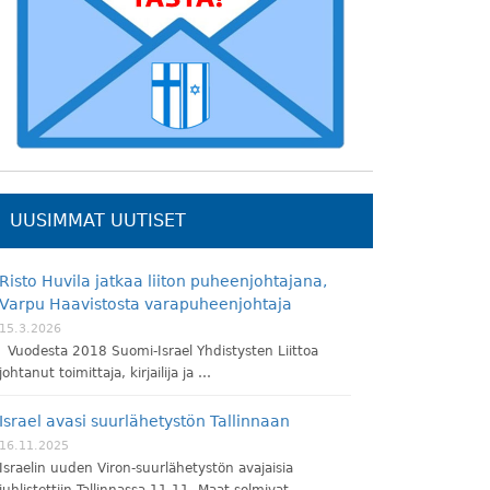
UUSIMMAT UUTISET
Risto Huvila jatkaa liiton puheenjohtajana,
Varpu Haavistosta varapuheenjohtaja
15.3.2026
Vuodesta 2018 Suomi-Israel Yhdistysten Liittoa
johtanut toimittaja, kirjailija ja …
Israel avasi suurlähetystön Tallinnaan
16.11.2025
Israelin uuden Viron-suurlähetystön avajaisia
juhlistettiin Tallinnassa 11.11. Maat solmivat