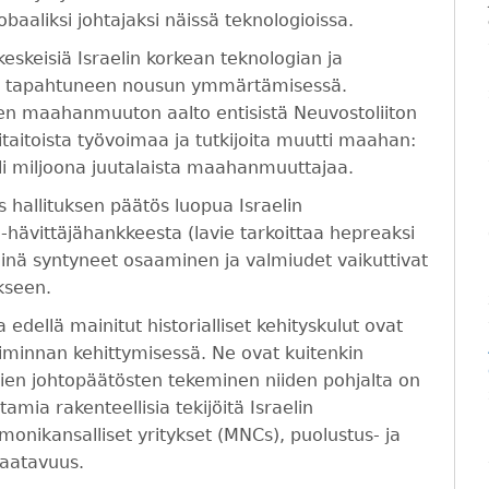
baaliksi johtajaksi näissä teknologioissa.
 keskeisiä Israelin korkean teknologian ja
sa tapahtuneen nousun ymmärtämisessä.
sen maahanmuuton aalto entisistä Neuvostoliiton
itaitoista työvoimaa ja tutkijoita muutti maahan:
li miljoona juutalaista maahanmuuttajaa.
 hallituksen päätös luopua Israelin
e-hävittäjähankkeesta (lavie tarkoittaa hepreaksi
 siinä syntyneet osaaminen ja valmiudet vaikuttivat
kseen.
 edellä mainitut historialliset kehityskulut ovat
oiminnan kehittymisessä. Ne ovat kuitenkin
empien johtopäätösten tekeminen niiden pohjalta on
mia rakenteellisia tekijöitä Israelin
monikansalliset yritykset (MNCs), puolustus- ja
saatavuus.