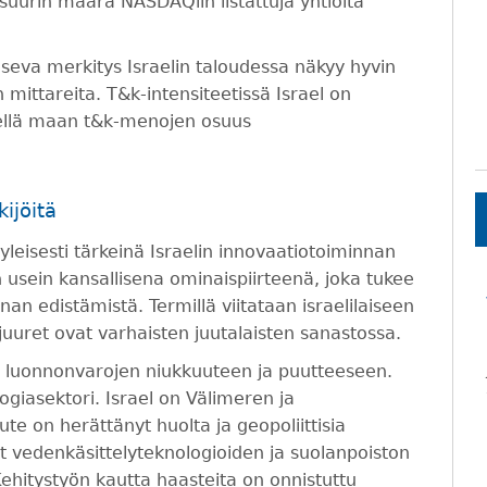
 suurin määrä NASDAQiin listattuja yhtiöitä
seva merkitys Israelin taloudessa näkyy hyvin
 mittareita. T&k-intensiteetissä Israel on
etkellä maan t&k-menojen osuus
ijöitä
n yleisesti tärkeinä Israelin innovaatiotoiminnan
n usein kansallisena ominaispiirteenä, joka tukee
nan edistämistä. Termillä viitataan israelilaiseen
uuret ovat varhaisten juutalaisten sanastossa.
n luonnonvarojen niukkuuteen ja puutteeseen.
ogiasektori. Israel on Välimeren ja
te on herättänyt huolta ja geopoliittisia
t vedenkäsittelyteknologioiden ja suolanpoiston
hitystyön kautta haasteita on onnistuttu