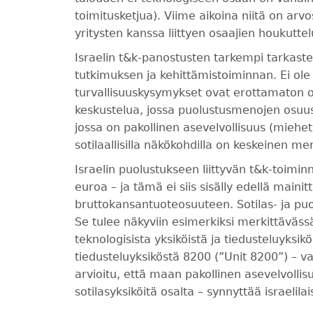
toimitusketjua). Viime aikoina niitä on arv
yritysten kanssa liittyen osaajien houkutte
Israelin t&k-panostusten tarkempi tarkastelu
tutkimuksen ja kehittämistoiminnan. Ei ole
turvallisuuskysymykset ovat erottamaton osa
keskustelua, jossa puolustusmenojen osuus
jossa on pakollinen asevelvollisuus (miehet 3
sotilaallisilla näkökohdilla on keskeinen 
Israelin puolustukseen liittyvän t&k-toimi
euroa – ja tämä ei siis sisälly edellä main
bruttokansantuoteosuuteen. Sotilas- ja puol
Se tulee näkyviin esimerkiksi merkittäväss
teknologisista yksiköistä ja tiedusteluyksik
tiedusteluyksiköstä 8200 (”Unit 8200”) – 
arvioitu, että maan pakollinen asevelvolli
sotilasyksiköitä osalta – synnyttää israelilai