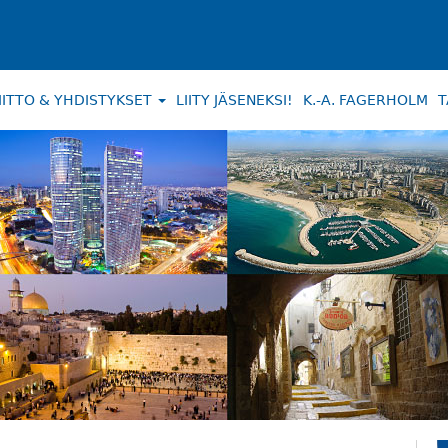
IITTO & YHDISTYKSET
LIITY JÄSENEKSI!
K.-A. FAGERHOLM
T