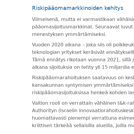
Riskipääomamarkkinoiden kehitys
Viimeisenä, mutta ei varmastikaan vähäisi
pääomasijoitusmarkkinat. Seuraavat luvut 
menestyksen ymmärtämiseksi.
Vuoden 2020 aikana – joka siis oli poikkeuk
teknologian yritykset keräsivät ennätyksell
Tämä ennätys rikotaan vuonna 2021, sillä
aikana sijoituksia on tehty yli 15 miljardia 
Riskipääomarahoituksen saatavuus on keskei
kansakunnan syntymisen ymmärtämiseksi 
riskipääomasijoituksissa henkeä kohden la
Valtion rooli on verrattain vähäinen t&k-ra
Authorityn (Israelin innovaatiorahoituskes
huomattavasti pienempi verrattuna esimer
kriittisen tärkeää sellaisilla alueilla, joilla 