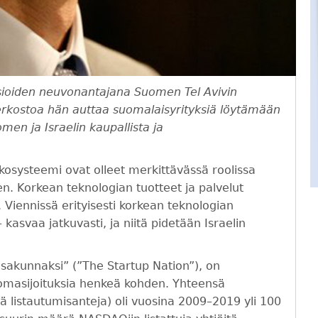
asioiden neuvonantajana Suomen Tel Avivin
erkostoa hän auttaa suomalaisyrityksiä löytämään
men ja Israelin kaupallista ja
kosysteemi ovat olleet merkittävässä roolissa
en. Korkean teknologian tuotteet ja palvelut
 Viennissä erityisesti korkean teknologian
kasvaa jatkuvasti, ja niitä pidetään Israelin
ansakunnaksi” (”The Startup Nation”), on
äomasijoituksia henkeä kohden. Yhteensä
kä listautumisanteja) oli vuosina 2009–2019 yli 100