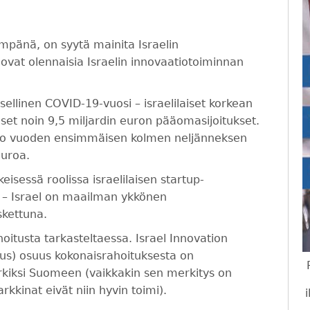
mpänä, on syytä mainita Israelin
ovat olennaisia Israelin innovaatiotoiminnan
sellinen COVID-19-vuosi – israelilaiset korkean
iset noin 9,5 miljardin euron pääomasijoitukset.
 jo vuoden ensimmäisen kolmen neljänneksen
euroa.
sessä roolissa israelilaisen startup-
– Israel on maailman ykkönen
skettuna.
hoitusta tarkasteltaessa. Israel Innovation
kus) osuus kokonaisrahoituksesta on
kiksi Suomeen (vaikkakin sen merkitys on
markkinat eivät niin hyvin toimi).