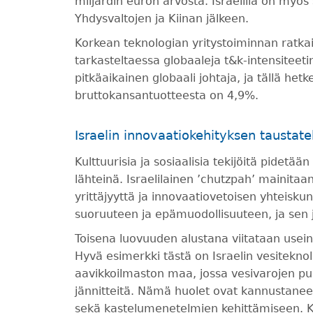
miljardin euron arvosta. Israelilla on myös
Yhdysvaltojen ja Kiinan jälkeen.
Korkean teknologian yritystoiminnan ratkai
tarkasteltaessa globaaleja t&k-intensiteetin
pitkäaikainen globaali johtaja, ja tällä h
bruttokansantuotteesta on 4,9%.
Israelin innovaatiokehityksen taustatek
Kulttuurisia ja sosiaalisia tekijöitä pidetää
lähteinä. Israelilainen ’chutzpah’ mainitaa
yrittäjyyttä ja innovaatiovetoisen yhteiskun
suoruuteen ja epämuodollisuuteen, ja sen j
Toisena luovuuden alustana viitataan usei
Hyvä esimerkki tästä on Israelin vesiteknol
aavikkoilmaston maa, jossa vesivarojen puu
jännitteitä. Nämä huolet ovat kannustanee
sekä kastelumenetelmien kehittämiseen. Ke