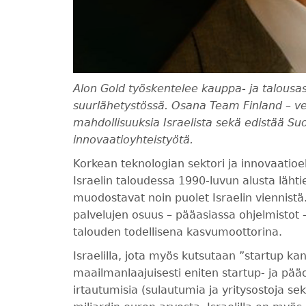
Alon Gold työskentelee kauppa- ja talous
suurlähetystössä. Osana Team Finland – v
mahdollisuuksia Israelista sekä edistää Suo
innovaatioyhteistyötä.
Korkean teknologian sektori ja innovaatioe
Israelin taloudessa 1990-luvun alusta lähti
muodostavat noin puolet Israelin viennistä.
palvelujen osuus – pääasiassa ohjelmistot – 
talouden todellisena kasvumoottorina.
Israelilla, jota myös kutsutaan ”startup k
maailmanlaajuisesti eniten startup- ja pä
irtautumisia (sulautumia ja yritysostoja se