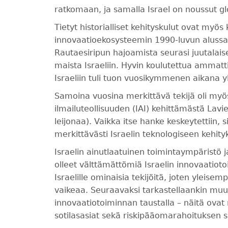
ratkomaan, ja samalla Israel on noussut glo
Tietyt historialliset kehityskulut ovat myös
innovaatioekosysteemin 1990-luvun alus
Rautaesiripun hajoamista seurasi juutalai
maista Israeliin. Hyvin koulutettua ammatt
Israeliin tuli tuon vuosikymmenen aikana y
Samoina vuosina merkittävä tekijä oli myös
ilmailuteollisuuden (IAI) kehittämästä Lavi
leijonaa). Vaikka itse hanke keskeytettiin,
merkittävästi Israelin teknologiseen kehity
Israelin ainutlaatuinen toimintaympäristö ja
olleet välttämättömiä Israelin innovaatiot
Israelille ominaisia tekijöitä, joten yleis
vaikeaa. Seuraavaksi tarkastellaankin muuta
innovaatiotoiminnan taustalla – näitä ovat 
sotilasasiat sekä riskipääomarahoituksen 