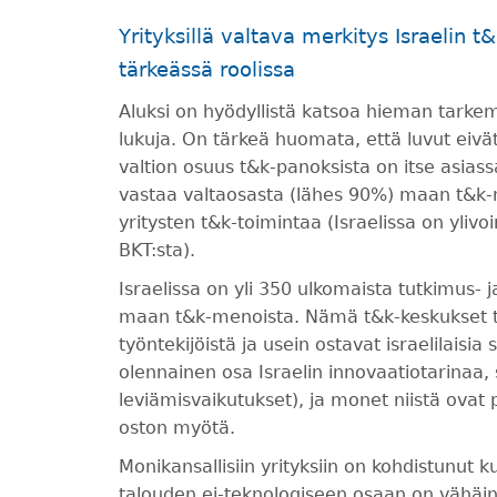
Yrityksillä valtava merkitys Israelin 
tärkeässä roolissa
Aluksi on hyödyllistä katsoa hieman tarke
lukuja. On tärkeä huomata, että luvut eivät 
valtion osuus t&k-panoksista on itse asias
vastaa valtaosasta (lähes 90%) maan t&k-m
yritysten t&k-toimintaa (Israelissa on yliv
BKT:sta).
Israelissa on yli 350 ulkomaista tutkimus- j
maan t&k-menoista. Nämä t&k-keskukset työ
työntekijöistä ja usein ostavat israelilaisia
olennainen osa Israelin innovaatiotarinaa, 
leviämisvaikutukset), ja monet niistä ovat p
oston myötä.
Monikansallisiin yrityksiin on kohdistunut ku
talouden ei-teknologiseen osaan on vähäine