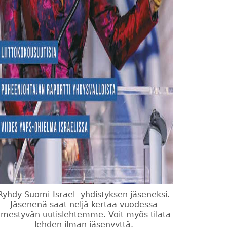
Ryhdy Suomi-Israel -yhdistyksen jäseneksi.
Jäsenenä saat neljä kertaa vuodessa
ilmestyvän uutislehtemme. Voit myös tilata
lehden ilman jäsenyyttä.