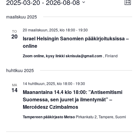
2025-03-20
 - 
2026-08-08
Näk
Tap
Lista
navi
Valitse
Vie
maaliskuu 2025
päivä.
Nav
20 maaliskuun, 2025, klo 18:00
-
19:30
TO
20
Israel Helsingin Sanomien pääkirjoituksissa –
online
Zoom online, kysy linkki sknisula@gmail.com
, Finland
huhtikuu 2025
14 huhtikuun, 2025, klo 18:00
-
19:30
MA
14
Maanantaina 14.4 klo 18:00: ”Antisemitismi
Suomessa, sen juuret ja ilmentymät” –
Mercédesz Czimbalmos
Tampereen pääkirjasto Metso
Pirkankatu 2, Tampere, Suomi