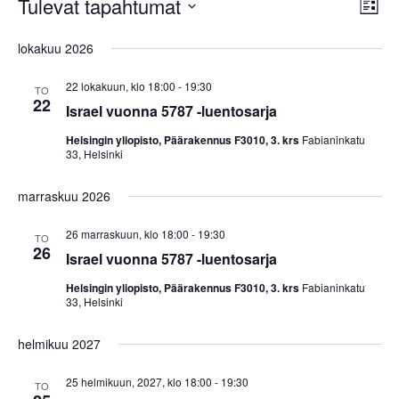
Tulevat tapahtumat
Näk
Tap
Lista
navi
Valitse
Vie
lokakuu 2026
päivä.
Nav
22 lokakuun, klo 18:00
-
19:30
TO
22
Israel vuonna 5787 -luentosarja
Helsingin yliopisto, Päärakennus F3010, 3. krs
Fabianinkatu
33, Helsinki
marraskuu 2026
26 marraskuun, klo 18:00
-
19:30
TO
26
Israel vuonna 5787 -luentosarja
Helsingin yliopisto, Päärakennus F3010, 3. krs
Fabianinkatu
33, Helsinki
helmikuu 2027
25 helmikuun, 2027, klo 18:00
-
19:30
TO