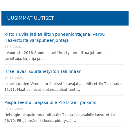
UUSIMMAT UUTISET
Risto Huvila jatkaa liiton puheenjohtajana, Varpu
Haavistosta varapuheenjohtaja
15.3.2026
Vuodesta 2018 Suomi-Israel Yhdistysten Liittoa johtanut
toimittaja, kirjailija ja …
Israel avasi suurlähetystön Tallinnaan
16.11.2025
Israelin uuden Viron-suurlähetystön avajaisia juhlistettiin Tallinnassa
11.11. Maat solmivat diplomaattisuhteet …
Piispa Teemu Laajasalolle Pro Israel -palkinto
27.10.2025
Helsingin hiippakunnan piispalle Teemu Laajasalolle luovutettiin
26.10. Pitäjänmäen kirkossa pidetyssä …