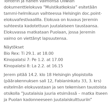
Tonterin ja hänen vaimonsa Oliwian
dokumenttielokuva ”Muistikatkoksia” esitetään
tammi-helmikuun vaihteessa Helsingin doc.point-
elokuvafestivaalilla. Elokuva on kuvaus Jeremin
suhteesta kadotettuun juutalaiseen taustaansa.
Elokuvassa matkataan Puolaan, jossa Jeremin
vaimo on viettänyt lapsuutensa.
Näytökset
Bio Rex: Ti 29.1. at 18.00
Kinopalatsi 7: Pe 1.2. at 17.00
Kinopalatsi 8: La 2.2. at 16.15
Jerem pitää 14.2. klo 18 Helsingin yliopistolla
(päärakennuksen sali 12, Fabianinkatu 33, 3. krs)
esitelmän elokuvastaan ja sen tekemisen taustoista
otsikolla ”Juutalaisia juuria etsimässä – matka itseen
ja Puolan kadonneeseen juutalaiskulttuuriin”