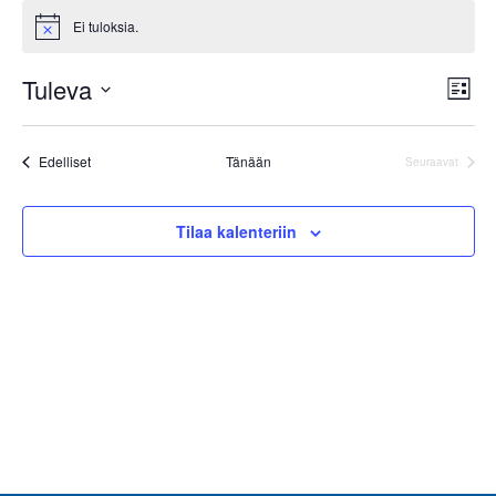
Ei tuloksia.
Notice
Tuleva
Näk
Tap
Lista
navi
Valitse
Vie
päivä.
Nav
Tapahtumat
Edelliset
Tänään
Seuraavat
Tapahtumat
Tilaa kalenteriin