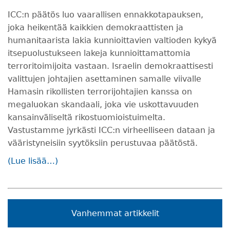
ICC:n päätös luo vaarallisen ennakkotapauksen,
joka heikentää kaikkien demokraattisten ja
humanitaarista lakia kunnioittavien valtioden kykyä
itsepuolustukseen lakeja kunnioittamattomia
terroritoimijoita vastaan. Israelin demokraattisesti
valittujen johtajien asettaminen samalle viivalle
Hamasin rikollisten terrorijohtajien kanssa on
megaluokan skandaali, joka vie uskottavuuden
kansainväliseltä rikostuomioistuimelta.
Vastustamme jyrkästi ICC:n virheelliseen dataan ja
vääristyneisiin syytöksiin perustuvaa päätöstä.
(Lue lisää…)
Vanhemmat artikkelit