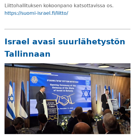
Liittohallituksen kokoonpano katsottavissa os.
https://suomi-israel.fi/liitto/
Israel avasi suurlähetystön
Tallinnaan