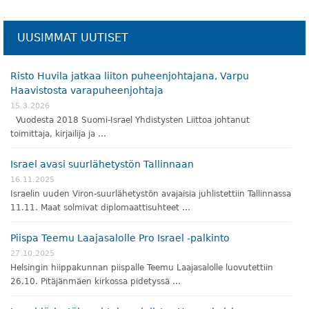
UUSIMMAT UUTISET
Risto Huvila jatkaa liiton puheenjohtajana, Varpu
Haavistosta varapuheenjohtaja
15.3.2026
Vuodesta 2018 Suomi-Israel Yhdistysten Liittoa johtanut
toimittaja, kirjailija ja …
Israel avasi suurlähetystön Tallinnaan
16.11.2025
Israelin uuden Viron-suurlähetystön avajaisia juhlistettiin Tallinnassa
11.11. Maat solmivat diplomaattisuhteet …
Piispa Teemu Laajasalolle Pro Israel -palkinto
27.10.2025
Helsingin hiippakunnan piispalle Teemu Laajasalolle luovutettiin
26.10. Pitäjänmäen kirkossa pidetyssä …