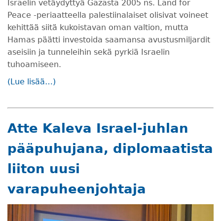
Israelin vetäydyttyä Gazasta 2005 ns. Land for
Peace -periaatteella palestiinalaiset olisivat voineet
kehittää siitä kukoistavan oman valtion, mutta
Hamas päätti investoida saamansa avustusmiljardit
aseisiin ja tunneleihin sekä pyrkiä Israelin
tuhoamiseen.
(Lue lisää…)
Atte Kaleva Israel-juhlan
pääpuhujana, diplomaatista
liiton uusi
varapuheenjohtaja