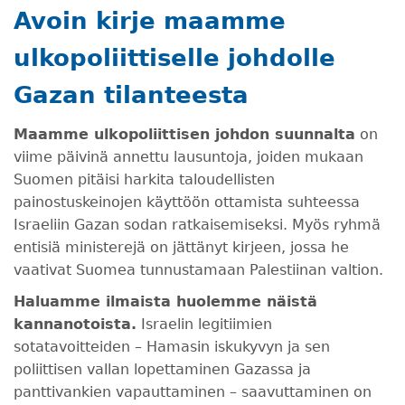
Avoin kirje maamme
ulkopoliittiselle johdolle
Gazan tilanteesta
Maamme ulkopoliittisen johdon suunnalta
on
viime päivinä annettu lausuntoja, joiden mukaan
Suomen pitäisi harkita taloudellisten
painostuskeinojen käyttöön ottamista suhteessa
Israeliin Gazan sodan ratkaisemiseksi. Myös ryhmä
entisiä ministerejä on jättänyt kirjeen, jossa he
vaativat Suomea tunnustamaan Palestiinan valtion.
Haluamme ilmaista huolemme näistä
kannanotoista.
Israelin legitiimien
sotatavoitteiden – Hamasin iskukyvyn ja sen
poliittisen vallan lopettaminen Gazassa ja
panttivankien vapauttaminen – saavuttaminen on