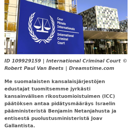
ID 109929159 | International Criminal Court ©
Robert Paul Van Beets | Dreamstime.com
Me suomalaisten kansalaisjärjestöjen
edustajat t
uomitsemme jyrkästi
kansainvälisen
rikostuomioistuimen (ICC)
päätöksen antaa pidätysmääräys Israelin
pääministeristä Benjamin Netanjahusta ja
entisestä puolustusministeristä Joav
Gallantista.