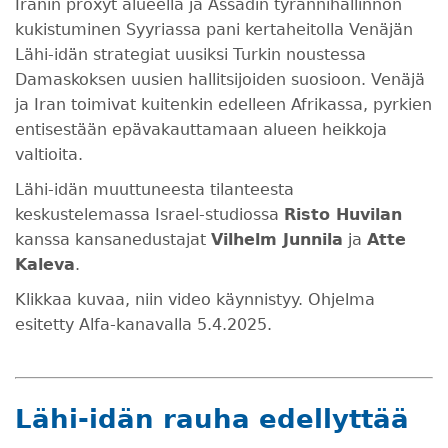
Iranin proxyt alueella ja Assadin tyrannihallinnon
kukistuminen Syyriassa pani kertaheitolla Venäjän
Lähi-idän strategiat uusiksi Turkin noustessa
Damaskoksen uusien hallitsijoiden suosioon. Venäjä
ja Iran toimivat kuitenkin edelleen Afrikassa, pyrkien
entisestään epävakauttamaan alueen heikkoja
valtioita.
Lähi-idän muuttuneesta tilanteesta
keskustelemassa Israel-studiossa
Risto Huvilan
kanssa kansanedustajat
Vilhelm Junnila
ja
Atte
Kaleva
.
Klikkaa kuvaa, niin video käynnistyy. Ohjelma
esitetty Alfa-kanavalla 5.4.2025.
Lähi-idän rauha edellyttää