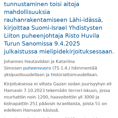
tunnustaminen toisi aitoja
mahdollisuuksia
rauhanrakentamiseen Lähi-idässä,
kirjoittaa Suomi-Israel Yhdistysten
Liiton puheenjohtaja Risto Huvila
Turun Sanomissa 9.4.2025
julkaistussa mielipidekirjoituksessaan.
J
ohannes Hautaviidan ja Katariina
Simosen
puheenvuoro
(TS 1.4.) hämmentää
yksipuolisuudellaan ja historiattomuudellaan.
Kirjoituksessa ei viitata Gazan sodan juurisyyhyn eli
Hamasin 7.10.2023 tekemään terrori-iskuun, jossa
murhattiin noin 1200, haavoitettiin yli 3000 ja
kidnapattiin 251 pääosin israelilaista, joista 51 on
edelleen Hamasin käsissä.