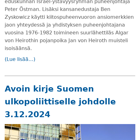
eduskunnan Israel-ystävyysryhmän puheenjohtaja
Peter Östman. Lisäksi kansanedustaja Ben
Zyskowicz käytti kiitospuheenvuoron ansiomerkkien
jaon yhteydessä ja yhdistyksen puheenjohtajana
vuosina 1976-1982 toimineen suurlähettiläs Algar
von Heirothin pojanpoika Jan von Heiroth muisteli
isoisäänsä.
(Lue lisää…)
Avoin kirje Suomen
ulkopoliittiselle johdolle
3.12.2024