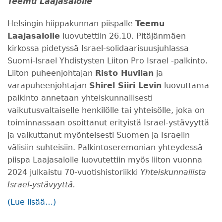
Teemu Laajasalolle
Helsingin hiippakunnan piispalle
Teemu
Laajasalolle
luovutettiin 26.10. Pitäjänmäen
kirkossa pidetyssä Israel-solidaarisuusjuhlassa
Suomi-Israel Yhdistysten Liiton Pro Israel -palkinto.
Liiton puheenjohtajan
Risto Huvilan
ja
varapuheenjohtajan
Shirel Siiri Levin
luovuttama
palkinto annetaan yhteiskunnallisesti
vaikutusvaltaiselle henkilölle tai yhteisölle, joka on
toiminnassaan osoittanut erityistä Israel-ystävyyttä
ja vaikuttanut myönteisesti Suomen ja Israelin
välisiin suhteisiin. Palkintoseremonian yhteydessä
piispa Laajasalolle luovutettiin myös liiton vuonna
2024 julkaistu 70-vuotishistoriikki
Yhteiskunnallista
Israel-ystävyyttä.
(Lue lisää…)