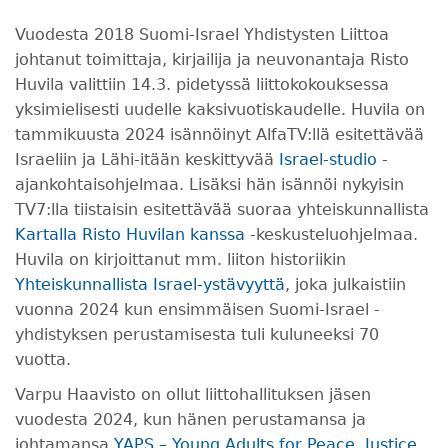
Vuodesta 2018 Suomi-Israel Yhdistysten Liittoa
johtanut toimittaja, kirjailija ja neuvonantaja Risto
Huvila valittiin 14.3. pidetyssä liittokokouksessa
yksimielisesti uudelle kaksivuotiskaudelle. Huvila on
tammikuusta 2024 isännöinyt AlfaTV:llä esitettävää
Israeliin ja Lähi-itään keskittyvää
Israel-studio
-
ajankohtaisohjelmaa. Lisäksi hän isännöi nykyisin
TV7:lla tiistaisin esitettävää suoraa yhteiskunnallista
Kartalla Risto Huvilan kanssa
-keskusteluohjelmaa.
Huvila on kirjoittanut mm. liiton historiikin
Yhteiskunnallista Israel-ystävyyttä
, joka julkaistiin
vuonna 2024 kun ensimmäisen Suomi-Israel -
yhdistyksen perustamisesta tuli kuluneeksi 70
vuotta.
Varpu Haavisto on ollut liittohallituksen jäsen
vuodesta 2024, kun hänen perustamansa ja
johtamansa
YAPS – Young Adults for Peace, Justice