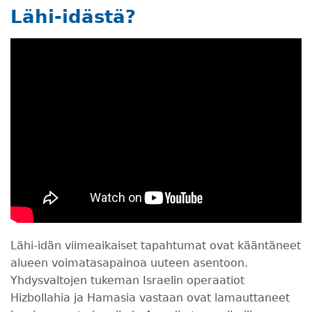
Lähi-idästä?
Lähi-idän viimeaikaiset tapahtumat ovat kääntäneet
alueen voimatasapainoa uuteen asentoon.
Yhdysvaltojen tukeman Israelin operaatiot
Hizbollahia ja Hamasia vastaan ovat lamauttaneet