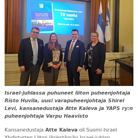
Israel-juhlassa puhuneet liiton puheenjohtaja
Risto Huvila, uusi varapuheenjohtaja Shirel
Levi, kansanedustaja Atte Kaleva ja YAPS ry:n
puheenjohtaja Varpu Haavisto
Kansanedustaja
Atte Kaleva
oli Suomi-Israel
Yhdistysten Liiton järjestämän Israel-juhlan