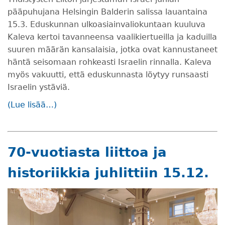
pääpuhujana Helsingin Balderin salissa lauantaina
15.3. Eduskunnan ulkoasiainvaliokuntaan kuuluva
Kaleva kertoi tavanneensa vaalikiertueilla ja kaduilla
suuren määrän kansalaisia, jotka ovat kannustaneet
häntä seisomaan rohkeasti Israelin rinnalla. Kaleva
myös vakuutti, että eduskunnasta löytyy runsaasti
Israelin ystäviä.
(Lue lisää…)
70-vuotiasta liittoa ja
historiikkia juhlittiin 15.12.