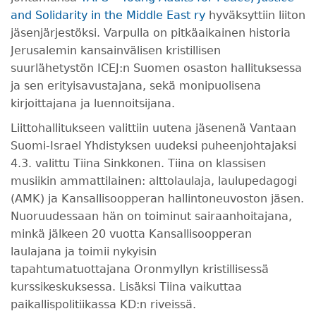
and Solidarity in the Middle East ry
hyväksyttiin liiton
jäsenjärjestöksi. Varpulla on pitkäaikainen historia
Jerusalemin kansainvälisen kristillisen
suurlähetystön ICEJ:n Suomen osaston hallituksessa
ja sen erityisavustajana, sekä monipuolisena
kirjoittajana ja luennoitsijana.
Liittohallitukseen valittiin uutena jäsenenä Vantaan
Suomi-Israel Yhdistyksen uudeksi puheenjohtajaksi
4.3. valittu Tiina Sinkkonen. Tiina on klassisen
musiikin ammattilainen:
alttolaulaja, laulupedagogi
(AMK) ja Kansallisoopperan hallintoneuvoston jäsen.
N
uoruudessaan hän on toiminut sairaanhoitajana,
minkä jälkeen 20 vuotta Kansallisoopperan
laulajana
ja toimii nykyisin
tapahtumatuottajana
Oronmyllyn kristillisessä
kurssikeskuksessa. Lisäksi Tiina vaikuttaa
paikallispolitiikassa KD:n riveissä.