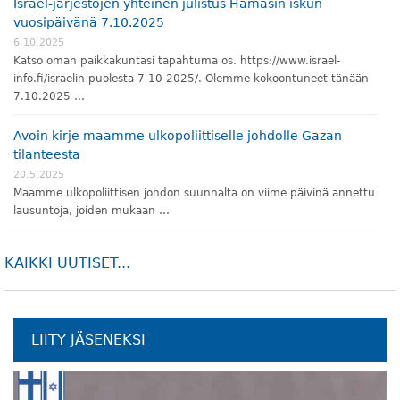
Israel-järjestöjen yhteinen julistus Hamasin iskun
vuosipäivänä 7.10.2025
6.10.2025
Katso oman paikkakuntasi tapahtuma os. https://www.israel-
info.fi/israelin-puolesta-7-10-2025/. Olemme kokoontuneet tänään
7.10.2025 …
Avoin kirje maamme ulkopoliittiselle johdolle Gazan
tilanteesta
20.5.2025
Maamme ulkopoliittisen johdon suunnalta on viime päivinä annettu
lausuntoja, joiden mukaan …
KAIKKI UUTISET...
LIITY JÄSENEKSI