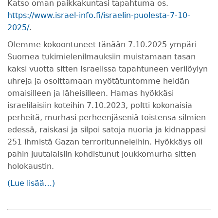
Katso oman paikkakuntasi tapahtuma os.
https://www.israel-info.fi/israelin-puolesta-7-10-
2025/
.
Olemme kokoontuneet tänään 7.10.2025 ympäri
Suomea tukimielenilmauksiin muistamaan tasan
kaksi vuotta sitten Israelissa tapahtuneen verilöylyn
uhreja ja osoittamaan myötätuntomme heidän
omaisilleen ja läheisilleen. Hamas hyökkäsi
israelilaisiin koteihin 7.10.2023, poltti kokonaisia
perheitä, murhasi perheenjäseniä toistensa silmien
edessä, raiskasi ja silpoi satoja nuoria ja kidnappasi
251 ihmistä Gazan terroritunneleihin. Hyökkäys oli
pahin juutalaisiin kohdistunut joukkomurha sitten
holokaustin.
(Lue lisää…)