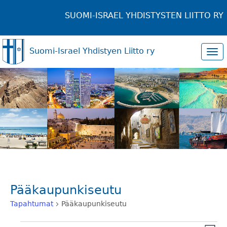
SUOMI-ISRAEL YHDISTYSTEN LIITTO RY
Suomi-Israel Yhdistyen Liitto ry
Tog
navi
Pääkaupunkiseutu
Tapahtumat
Pääkaupunkiseutu