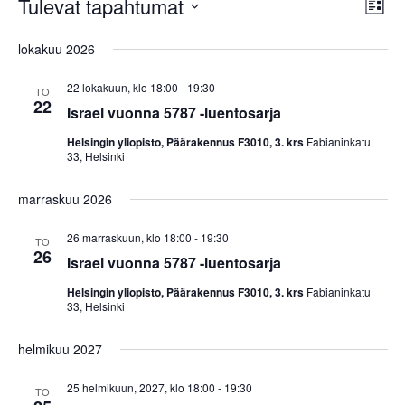
Tulevat tapahtumat
Näk
Tap
Lista
navi
Valitse
Vie
lokakuu 2026
päivä.
Nav
22 lokakuun, klo 18:00
-
19:30
TO
22
Israel vuonna 5787 -luentosarja
Helsingin yliopisto, Päärakennus F3010, 3. krs
Fabianinkatu
33, Helsinki
marraskuu 2026
26 marraskuun, klo 18:00
-
19:30
TO
26
Israel vuonna 5787 -luentosarja
Helsingin yliopisto, Päärakennus F3010, 3. krs
Fabianinkatu
33, Helsinki
helmikuu 2027
25 helmikuun, 2027, klo 18:00
-
19:30
TO