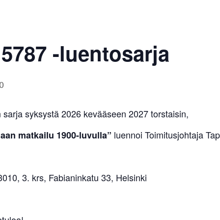
 5787 -luentosarja
0
n sarja syksystä 2026 kevääseen 2027 torstaisin,
luennoi Toimitusjohtaja Ta
an matkailu 1900-luvulla”
010, 3. krs, Fabianinkatu 33, Helsinki
tuloa!