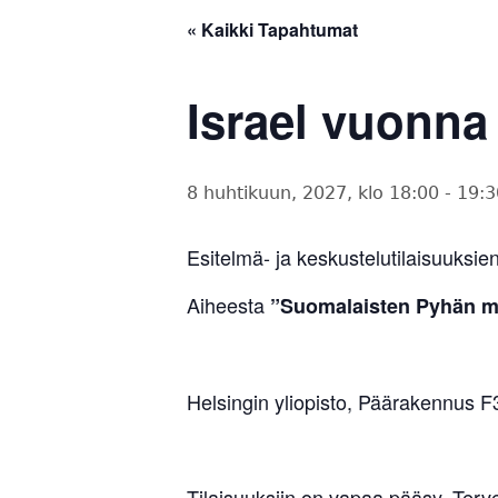
« Kaikki Tapahtumat
Israel vuonna
8 huhtikuun, 2027, klo 18:00
-
19:3
Esitelmä- ja keskustelutilaisuuksie
Aiheesta
”Suomalaisten Pyhän ma
Helsingin yliopisto, Päärakennus F3
Tilaisuuksiin on vapaa pääsy. Terve