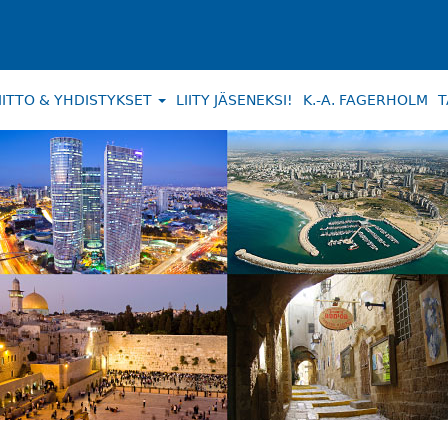
IITTO & YHDISTYKSET
LIITY JÄSENEKSI!
K.-A. FAGERHOLM
T