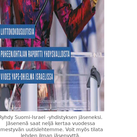
Ryhdy Suomi-Israel -yhdistyksen jäseneksi.
Jäsenenä saat neljä kertaa vuodessa
ilmestyvän uutislehtemme. Voit myös tilata
lehden ilman jäsenyyttä.