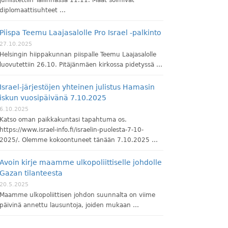
diplomaattisuhteet …
Piispa Teemu Laajasalolle Pro Israel -palkinto
27.10.2025
Helsingin hiippakunnan piispalle Teemu Laajasalolle
luovutettiin 26.10. Pitäjänmäen kirkossa pidetyssä …
Israel-järjestöjen yhteinen julistus Hamasin
iskun vuosipäivänä 7.10.2025
6.10.2025
Katso oman paikkakuntasi tapahtuma os.
https://www.israel-info.fi/israelin-puolesta-7-10-
2025/. Olemme kokoontuneet tänään 7.10.2025 …
Avoin kirje maamme ulkopoliittiselle johdolle
Gazan tilanteesta
20.5.2025
Maamme ulkopoliittisen johdon suunnalta on viime
päivinä annettu lausuntoja, joiden mukaan …