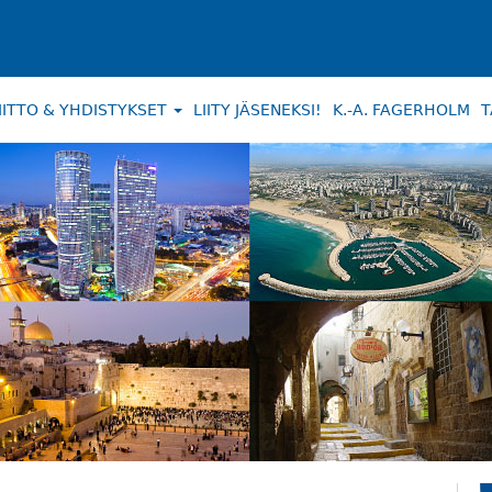
IITTO & YHDISTYKSET
LIITY JÄSENEKSI!
K.-A. FAGERHOLM
T