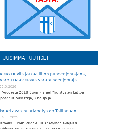
UUSIMMAT UUTISET
Risto Huvila jatkaa liiton puheenjohtajana,
Varpu Haavistosta varapuheenjohtaja
15.3.2026
Vuodesta 2018 Suomi-Israel Yhdistysten Liittoa
johtanut toimittaja, kirjailija ja …
Israel avasi suurlähetystön Tallinnaan
16.11.2025
Israelin uuden Viron-suurlähetystön avajaisia
juhlistettiin Tallinnassa 11.11. Maat solmivat