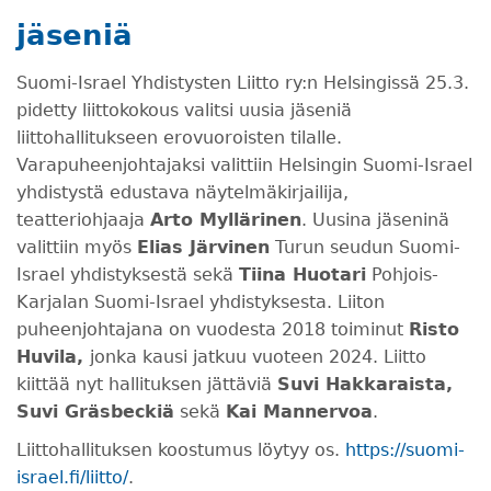
jäseniä
Suomi-Israel Yhdistysten Liitto ry:n Helsingissä 25.3.
pidetty liittokokous valitsi uusia jäseniä
liittohallitukseen erovuoroisten tilalle.
Varapuheenjohtajaksi valittiin Helsingin Suomi-Israel
yhdistystä edustava näytelmäkirjailija,
teatteriohjaaja
Arto Myllärinen
. Uusina jäseninä
valittiin myös
Elias Järvinen
Turun seudun Suomi-
Israel yhdistyksestä sekä
Tiina Huotari
Pohjois-
Karjalan Suomi-Israel yhdistyksesta. Liiton
puheenjohtajana on vuodesta 2018 toiminut
Risto
Huvila,
jonka kausi jatkuu vuoteen 2024. Liitto
kiittää nyt hallituksen jättäviä
Suvi Hakkaraista,
Suvi Gräsbeckiä
sekä
Kai Mannervoa
.
Liittohallituksen koostumus löytyy os.
https://suomi-
israel.fi/liitto/
.