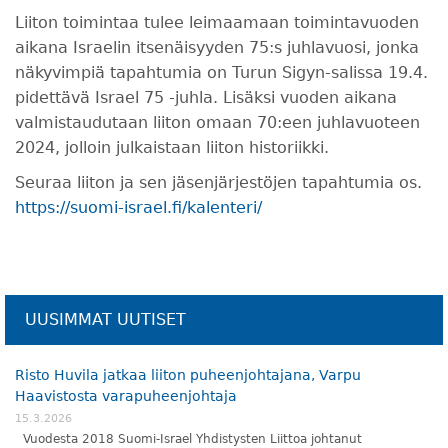
Liiton toimintaa tulee leimaamaan toimintavuoden
aikana Israelin itsenäisyyden 75:s juhlavuosi, jonka
näkyvimpiä tapahtumia on Turun Sigyn-salissa 19.4.
pidettävä Israel 75 -juhla. Lisäksi vuoden aikana
valmistaudutaan liiton omaan 70:een juhlavuoteen
2024, jolloin julkaistaan liiton historiikki.
Seuraa liiton ja sen jäsenjärjestöjen tapahtumia os.
https://suomi-israel.fi/kalenteri/
UUSIMMAT UUTISET
Risto Huvila jatkaa liiton puheenjohtajana, Varpu
Haavistosta varapuheenjohtaja
15.3.2026
Vuodesta 2018 Suomi-Israel Yhdistysten Liittoa johtanut