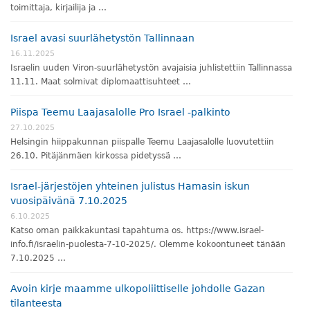
toimittaja, kirjailija ja …
Israel avasi suurlähetystön Tallinnaan
16.11.2025
Israelin uuden Viron-suurlähetystön avajaisia juhlistettiin Tallinnassa
11.11. Maat solmivat diplomaattisuhteet …
Piispa Teemu Laajasalolle Pro Israel -palkinto
27.10.2025
Helsingin hiippakunnan piispalle Teemu Laajasalolle luovutettiin
26.10. Pitäjänmäen kirkossa pidetyssä …
Israel-järjestöjen yhteinen julistus Hamasin iskun
vuosipäivänä 7.10.2025
6.10.2025
Katso oman paikkakuntasi tapahtuma os. https://www.israel-
info.fi/israelin-puolesta-7-10-2025/. Olemme kokoontuneet tänään
7.10.2025 …
Avoin kirje maamme ulkopoliittiselle johdolle Gazan
tilanteesta