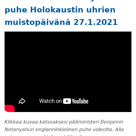
puhe Holokaustin uhrien
muistopäivänä 27.1.2021
Klikkaa kuvaa katsoaksesi pääministeri Benjamin
Netanyahun englanninkielinen puhe videolta. Alla