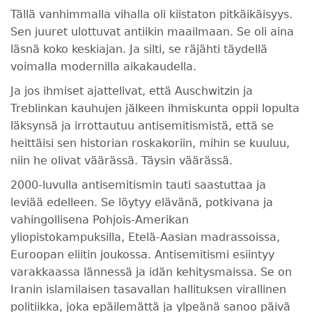
Tällä vanhimmalla vihalla oli kiistaton pitkäikäisyys.
Sen juuret ulottuvat antiikin maailmaan. Se oli aina
läsnä koko keskiajan. Ja silti, se räjähti täydellä
voimalla modernilla aikakaudella.
Ja jos ihmiset ajattelivat, että Auschwitzin ja
Treblinkan kauhujen jälkeen ihmiskunta oppii lopulta
läksynsä ja irrottautuu antisemitismistä, että se
heittäisi sen historian roskakoriin, mihin se kuuluu,
niin he olivat väärässä. Täysin väärässä.
2000-luvulla antisemitismin tauti saastuttaa ja
leviää edelleen. Se löytyy elävänä, potkivana ja
vahingollisena Pohjois-Amerikan
yliopistokampuksilla, Etelä-Aasian madrassoissa,
Euroopan eliitin joukossa. Antisemitismi esiintyy
varakkaassa lännessä ja idän kehitysmaissa. Se on
Iranin islamilaisen tasavallan hallituksen virallinen
politiikka, joka epäilemättä ja ylpeänä sanoo päivä