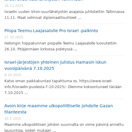
16.11.2025
Israelin uuden Viron-suurlähetystön avajaisia juhlistettiin Tallinnassa
11.11. Maat solmivat diplomaattisuhteet …
Piispa Teemu Laajasalolle Pro Israel -palkinto
27.10.2025
Helsingin hiippakunnan piispalle Teemu Laajasalolle luovutettiin
26.10. Pitäjänmäen kirkossa pidetyssä …
Israel-järjestöjen yhteinen julistus Hamasin iskun
vuosipäivänä 7.10.2025
6.10.2025
Katso oman paikkakuntasi tapahtuma os. https://www.israel-
info.fi/israelin-puolesta-7-10-2025/. Olemme kokoontuneet tänään
7.10.2025 …
Avoin kirje maamme ulkopoliittiselle johdolle Gazan
tilanteesta
20.5.2025
Maamme ulkopoliittisen johdon suunnalta on viime päivinä annettu
lausuntoja, joiden mukaan …