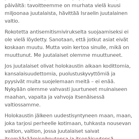
päivältä: tavoitteemme on murhata vielä kuusi
miljoonaa juutalaista, hävittää Israelin juutalainen
valtio.
Rokotetta antisemitismivirukselta suojaamiseksi ei
ole vielä löydetty. Sanotaan, että jotkut asiat eivät
koskaan muutu. Mutta voin kertoa sinulle, mikä on
muuttunut. Me juutalaiset olemme muuttuneet.
Jos juutalaiset olivat holokaustin aikaan kodittomia,
kansalaisuudettomia, puolustuskyvyttömiä ja
pyysivät muita suojelemaan meitä – ei enää.
Nykyään olemme vahvasti juurtuneet muinaiseen
maahan, vapaita ja vahvoja itsenäisessä
valtiossamme.
Holokaustin jälkeen uudestisyntyneen maan, maan,
joka tarjosi perheelle kotimaan, tuhkasta nousevan
valtion, valtion, jossa juutalaiset saivat
itsemääräämisoikeutensa ja itsenäisyytensä,