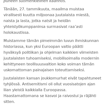
puheen suomenkielinen käännös.
Tänään, 27. tammikuuta, maailma muistaa
virallisesti kuutta miljoonaa juutalaista miestä,
naista ja lasta, jotka natsit ja heidän
yhteistyökumppaninsa surmasivat raa’asti
holokaustissa.
Muistamme tämän pimeimmän luvun ihmiskunnan
historiassa, kun yksi Euroopan valtio päätti
hyväksyä politiikan ja ohjelman kaikkien viimeisten
juutalaisten tuhoamiseksi, mobilisoimalla modernin
kehittyneen teollisuusvaltion koko voiman tämän
uskomattoman painajaisen toteuttamiseksi.
Juutalaisten kansan joukkomurhat eivät tapahtuneet
tyhjiössä. Antisemitismi oli ollut vuosisatojen ajan
liian yleistä kaikkialla Euroopassa.
Haastamattomana se kasvoi ja raivostui ja räjähti
sitten.