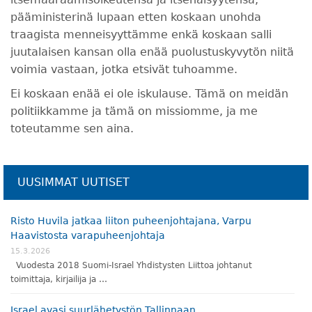
pääministerinä lupaan etten koskaan unohda
traagista menneisyyttämme enkä koskaan salli
juutalaisen kansan olla enää puolustuskyvytön niitä
voimia vastaan, jotka etsivät tuhoamme.
Ei koskaan enää ei ole iskulause. Tämä on meidän
politiikkamme ja tämä on missiomme, ja me
toteutamme sen aina.
UUSIMMAT UUTISET
Risto Huvila jatkaa liiton puheenjohtajana, Varpu
Haavistosta varapuheenjohtaja
15.3.2026
Vuodesta 2018 Suomi-Israel Yhdistysten Liittoa johtanut
toimittaja, kirjailija ja …
Israel avasi suurlähetystön Tallinnaan