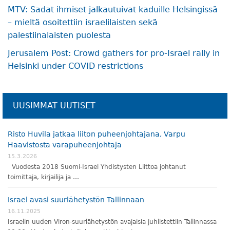
MTV: Sadat ihmiset jalkautuivat kaduille Helsingissä
– mieltä osoitettiin israelilaisten sekä
palestiinalaisten puolesta
Jerusalem Post: Crowd gathers for pro-Israel rally in
Helsinki under COVID restrictions
UUSIMMAT UUTISET
Risto Huvila jatkaa liiton puheenjohtajana, Varpu
Haavistosta varapuheenjohtaja
15.3.2026
Vuodesta 2018 Suomi-Israel Yhdistysten Liittoa johtanut
toimittaja, kirjailija ja …
Israel avasi suurlähetystön Tallinnaan
16.11.2025
Israelin uuden Viron-suurlähetystön avajaisia juhlistettiin Tallinnassa