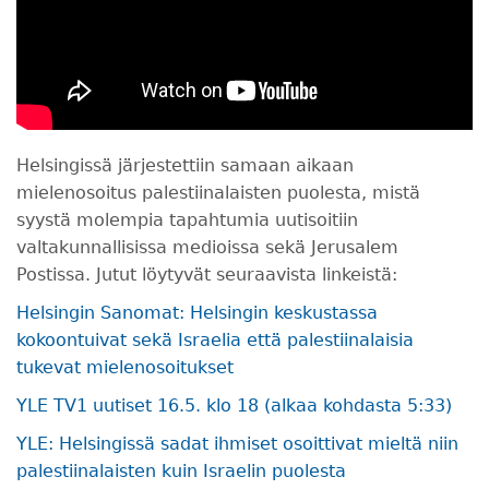
Helsingissä järjestettiin samaan aikaan
mielenosoitus palestiinalaisten puolesta, mistä
syystä molempia tapahtumia uutisoitiin
valtakunnallisissa medioissa sekä Jerusalem
Postissa. Jutut löytyvät seuraavista linkeistä:
Helsingin Sanomat: Helsingin keskustassa
kokoontuivat sekä Israelia että palestiinalaisia
tukevat mielen­osoitukset
YLE TV1 uutiset 16.5. klo 18 (alkaa kohdasta 5:33)
YLE: Helsingissä sadat ihmiset osoittivat mieltä niin
palestiinalaisten kuin Israelin puolesta