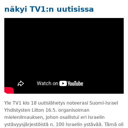
näkyi TV1:n uutisissa
Yle TV1 klo 18 uutislähetys noteerasi Suomi-Israel
Yhdistysten Liiton 16.5. organisoiman
mielenilmauksen, johon osallistui eri Israelin
ystävyysjärjestöistä n. 100 Israelin ystävää. Tämä oli