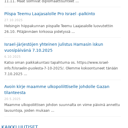
11.11. Maat solmivat diplomaattisuhteet …
Piispa Teemu Laajasalolle Pro Israel -palkinto
27.10.2025
Helsingin hiippakunnan piispalle Teemu Laajasalolle luovutettiin
26.10. Pitäjänmäen kirkossa pidetyssä …
Israel-järjestöjen yhteinen julistus Hamasin iskun
vuosipäivänä 7.10.2025
6.10.2025
Katso oman paikkakuntasi tapahtuma os. https://www.israel-
info.fi/israelin-puolesta-7-10-2025/. Olemme kokoontuneet tänään
7.10.2025 …
Avoin kirje maamme ulkopoliittiselle johdolle Gazan
tilanteesta
20.5.2025
Maamme ulkopoliittisen johdon suunnalta on viime päivinä annettu
lausuntoja, joiden mukaan …
KAIKKI UUTISET...