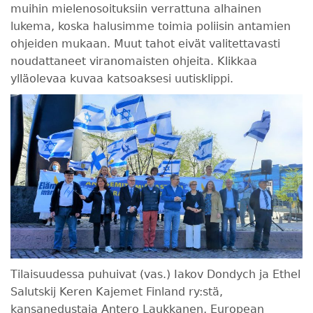
muihin mielenosoituksiin verrattuna alhainen
lukema, koska halusimme toimia poliisin antamien
ohjeiden mukaan. Muut tahot eivät valitettavasti
noudattaneet viranomaisten ohjeita. Klikkaa
ylläolevaa kuvaa katsoaksesi uutisklippi.
Tilaisuudessa puhuivat (vas.) Iakov Dondych ja Ethel
Salutskij Keren Kajemet Finland ry:stä,
kansanedustaja Antero Laukkanen, European