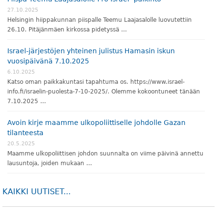
27.10.2025
Helsingin hiippakunnan piispalle Teemu Laajasalolle luovutettiin
26.10. Pitäjänmäen kirkossa pidetyssä …
Israel-järjestöjen yhteinen julistus Hamasin iskun
vuosipäivänä 7.10.2025
6.10.2025
Katso oman paikkakuntasi tapahtuma os. https://www.israel-
info.fi/israelin-puolesta-7-10-2025/. Olemme kokoontuneet tänään
7.10.2025 …
Avoin kirje maamme ulkopoliittiselle johdolle Gazan
tilanteesta
20.5.2025
Maamme ulkopoliittisen johdon suunnalta on viime päivinä annettu
lausuntoja, joiden mukaan …
KAIKKI UUTISET...