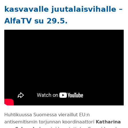
kasvavalle juutalaisvihalle –
AlfaTV su 29.5.
Huhtikuussa Suomessa vieraillut EU:n
antisemitismin torjunnan koordinaattori
Katharina