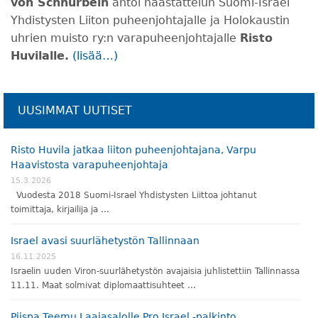
von Schnurbein
antoi haastattelun Suomi-Israel
Yhdistysten Liiton puheenjohtajalle ja Holokaustin
uhrien muisto ry:n varapuheenjohtajalle
Risto
Huvilalle.
(lisää…)
UUSIMMAT UUTISET
Risto Huvila jatkaa liiton puheenjohtajana, Varpu
Haavistosta varapuheenjohtaja
15.3.2026
Vuodesta 2018 Suomi-Israel Yhdistysten Liittoa johtanut
toimittaja, kirjailija ja …
Israel avasi suurlähetystön Tallinnaan
16.11.2025
Israelin uuden Viron-suurlähetystön avajaisia juhlistettiin Tallinnassa
11.11. Maat solmivat diplomaattisuhteet …
Piispa Teemu Laajasalolle Pro Israel -palkinto