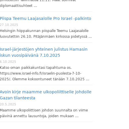
diplomaattisuhteet …
Piispa Teemu Laajasalolle Pro Israel -palkinto
27.10.2025
Helsingin hiippakunnan piispalle Teemu Laajasalolle
luovutettiin 26.10. Pitäjänmäen kirkossa pidetyssä …
Israel-järjestöjen yhteinen julistus Hamasin
iskun vuosipäivänä 7.10.2025
6.10.2025
Katso oman paikkakuntasi tapahtuma os.
https://www.israel-info.fi/israelin-puolesta-7-10-
2025/. Olemme kokoontuneet tänään 7.10.2025 …
Avoin kirje maamme ulkopoliittiselle johdolle
Gazan tilanteesta
20.5.2025
Maamme ulkopoliittisen johdon suunnalta on viime
päivinä annettu lausuntoja, joiden mukaan …