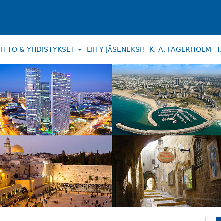
IITTO & YHDISTYKSET
LIITY JÄSENEKSI!
K.-A. FAGERHOLM
T