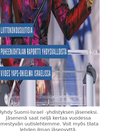
Ryhdy Suomi-Israel -yhdistyksen jäseneksi.
Jäsenenä saat neljä kertaa vuodessa
ilmestyvän uutislehtemme. Voit myös tilata
lehden ilman jäsenyyttä.