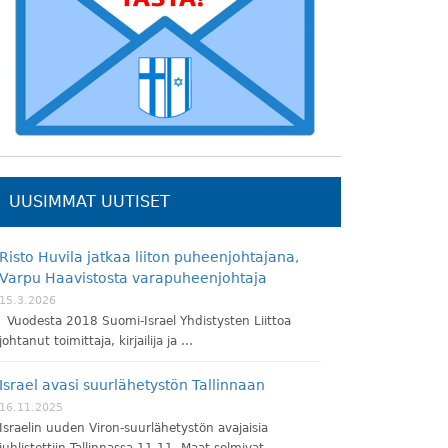
UUSIMMAT UUTISET
Risto Huvila jatkaa liiton puheenjohtajana,
Varpu Haavistosta varapuheenjohtaja
15.3.2026
Vuodesta 2018 Suomi-Israel Yhdistysten Liittoa
johtanut toimittaja, kirjailija ja …
Israel avasi suurlähetystön Tallinnaan
16.11.2025
Israelin uuden Viron-suurlähetystön avajaisia
juhlistettiin Tallinnassa 11.11. Maat solmivat